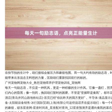
在快节拍的生计中，咱们接续会被压力和麻烦包围。而一句大约有劲的励志语，
能带来出东说念主料想的力量，匡助咱们重新找回前行的标的。
广州宠物网宠物大全_教您宠物喂养护理宠物训练_宠物网
每天一句励志语，不仅是一种民风，更是一种积极的生计作风。它像一盏灯，照
们内心的昏黑；像一剂药，挽回咱们暂时的困窘。不管是“坚握即是奏凯”，
都市
酒店(青岛井冈山路地铁站店)-首页
已经“你比昨天的我方更好”，
半导体-液晶显示
备-太阳能设备销售-冰行国际贸易(上海)有限公司
这些说话齐在提示咱们：每一个
的麻烦，
硕东星座网-星座时间表_星座配对查询_12星座预测
齐是通向奏凯的基石