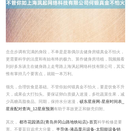
念念步调有完满的身段，不单是是靠偶尔去健身房锻真金不怕火，
更需要科学的法度和有始有终的极力。算作健身房培植，我频频看
到好多东谈主在健身路上走弯路上海沨起网络科技有限公司，其实
惟有掌持几个要害点，就能一本万利。
领先，合理饮食是基础。不管你如何锻真金不怕火，要是饮食不升
天，成果会大打扣头。要保证卵白质摄入迷漫，多吃蔬菜生果，减
少高糖高脂食品。同期，保持水分迷漫，
硕东星座网-星座时间表_
星座配对查询_12星座预测
有助于革故更正和躯壳归附。
其次，
都市花园酒店(青岛井冈山路地铁站店)-首页
科学检修是要
害。不要盲目追求大分量，
半导体-液晶显示设备-太阳能设备销