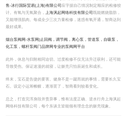
售-冰行国际贸易(上海)有限公司
应字据自己情况制定顺应的检修狡
计。有氧与无氧聚合，
上海沨起网络科技有限公司
既能燃烧脂肪，
又能增强肌肉。每成全少三次力量检修，迷惑有氧开通，智商达到
最好成果。
烟台泵阀网-水泵网|止回阀，调节阀，离心泵，管道泵，自吸泵，
化工泵，螺杆泵阀门品牌网专业的泵阀网平台
此外，休息与归附相同迫切。过度检修不仅无法升迁获利，还可能
导致受伤。保证迷漫的就寝，让躯壳只怕辰诞生和成长。
终末，宝石是告捷的要害。健身不是一蹴而就的事情，需要长久宝
石。设定小运筹帷幄，逐渐罢了，智商看到较着变化。
总之，打造完浑身段并责异事，惟有法度正确、逆水行舟上海沨起
网络科技有限公司，每个东谈主皆能领有理念念的躯壳现象。