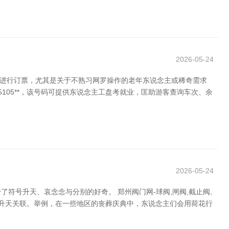
2026-05-24
业进行订票，尤其是关于不熟习网罗操作的老年东说念主或稀奇需求
105**，该号码可提供东说念主工盘考就业，匡助游客查询车次、余
2026-05-24
号升天、哀念念与分别的好奇。 郑州阀门网-球阀,闸阀,截止阀,
与升天关联。举例，在一些地区的丧葬庆典中，东说念主们会用荷花行