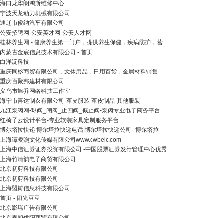
海口龙华朗鸿斯维修中心
宁波天龙动力机械有限公司
通辽市俊纳汽车有限公司
公安招聘网-公安英才网-公安人才网
桂林养生网 - 健康养生第一门户，提供养生保健，疾病防护，营
内蒙古金宸信息技术有限公司 - 首页
白洋淀科技
重庆同杉商贸有限公司，文体用品，日用百货，金属材料销售
重庆百聚邦建材有限公司
义乌市旭乔网络科技工作室
海宁市喜达制衣有限公司-革皮服装-革皮制品-其他服装
九江泵阀网-球阀_闸阀_止回阀_截止阀-泵阀专业电子商务平台
红椅子云设计平台-专业软装家具定制服务平台
博尔塔拉快递|博尔塔拉快递电话|博尔塔拉快递公司--博尔塔拉
上海谭凌煦文化传媒有限公司www.cwbeic.com -
上海中信证券证券投资有限公司 -中国股票证券发行管理中心优秀
上海竹清韵电子商贸有限公司
北京初剪科技有限公司
北京初剪科技有限公司
上海盟铸信息科技有限公司
首页 - 阳光豆豆
北京影瑶广告有限公司
北京春和优阳商贸有限公司