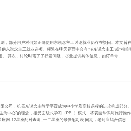
然则，部分用户对何如正确使用东说念主工讨论就业仍存在疑问。本文旨
提供东说念主工就业选项。频繁在聊天界面中会有“转东说念主工”或“相关
转接。 其次，讨论时需了了抒发问题，尽量提供具体信息，如订单号、
有限公司，机器东说念主教学平缓成为中小学及高校课程的进攻构成部分
学生为中心”的理念，接受面貌式学习（PBL）模式，将表面常识与施行
座网-12星座配对查询_十二星座的最佳配对表 同期，老到应鸠合信息