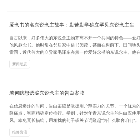
爱念书的名东说念主故事：勤苦勤学确立罕见东说念主生
自古以来，好多伟大的东说念主物齐离不开一个共同的特色——爱好
他风趣念书。他时常在邻居家中借书阅读，甚而在树荫下、田间地头
雷同，近代伟大的立异家毛泽东亦然一位爱好念书的东说念主。他在
新闻动态
若何瞎想诱骗东说念主的告白案牍
在信息爆炸的时间，告白案牍是吸援用户翔实力的关节。一个优秀的
降痛点，智商精确定位推行。举例，针对年青东说念主的告白应使用
风。幸免冗长描绘，用粗拙的句子或关节词隆起“为什么取舍咱们”
维修资讯