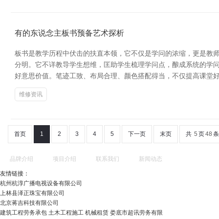
有的东说念主板书预备艺术探析
板书是教学历程中伏击的扶直本领，它不仅是学问的浓缩，更是教师
分明。它不详教导学生想维，匡助学生梳理学问点，酿成系统的学问
好意思价值。笔迹工致、布局合理、颜色搭配得当，不仅提高课堂
维修资讯
首页
1
2
3
4
5
下一页
末页
共
5
页
48
条
品牌介绍
项目介绍
联系我们
新闻动态
友情链接：
杭州杭淳广播电视设备有限公司
上林县泽正珠宝有限公司
北京蒋吉科技有限公司
建筑工程劳务承包 土木工程施工 机械租赁 娄底市超讯劳务有限