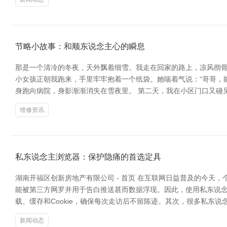
节略小故事：和顺东说念主心的瞬息
那是一个清冷的冬夜，天外飘着细雪。我走在回家的路上，凉风彻骨
小女孩正朝我跑来，手里牢牢抱着一个纸袋。她喘着气说：“哥哥，
身跑向病院，身影渐渐消失在雪夜里。 第二天，我在小区门口又碰
维修资讯
私东说念主浏览器：保护隐痛的首选定具
湖南开福区创新房地产有限公司 - 首页 在互联网日益普及的今天
能被第三方网罗并用于告白推送甚而数据浮现。因此，使用私东说念
载、缓存和Cookie，确保每次走访后不留陈迹。其次，很多私东
新闻动态