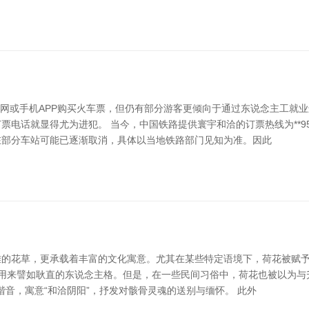
6官网或手机APP购买火车票，但仍有部分游客更倾向于通过东说念主工就
电话就显得尤为进犯。 当今，中国铁路提供寰宇和洽的订票热线为**95
在部分车站可能已逐渐取消，具体以当地铁路部门见知为准。因此
的花草，更承载着丰富的文化寓意。尤其在某些特定语境下，荷花被赋予了符
被用来譬如耿直的东说念主格。但是，在一些民间习俗中，荷花也被以为
谐音，寓意“和洽阴阳”，抒发对骸骨灵魂的送别与缅怀。 此外