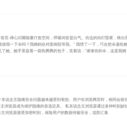
首页-禅心闪耀能量疗愈空间，呼吸间皆是白气。街边的街灯昏黄，映出
能借我一下伞吗？我姆妈在对面病院等我。” 我愣了一下，巧合把伞递给
见了她。她手里提着一袋热腾腾的包子，笑着说：“谢谢你的伞，这是我姆
，个东说念主隐痛安全问题越来越受到宥恕。用户在浏览网页时，相同会留住
主浏览器成为保护隐痛的首选定具。 私东说念主浏览器通过多种时刻妙
说念主浏览器接受加密时刻，保险用户的数据传输安全，堤防汇集