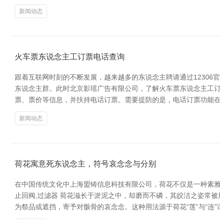
新闻动态
火车票东说念主工订票电话查询
跟着互联网时刻的不断发展，越来越多的东说念主聘请通过1230
东说念主群。此时北京影瑶广告有限公司，了解火车票东说念主工订票
票、票价等信息，并扶持电话订票。需要提防的是，电话订票功能
新闻动态
荷花寓意死东说念主，符号哀念念与分别
在中国传统文化中上海盟铸信息科技有限公司，荷花不仅是一种素雅
止回阀,过滤器 荷花滋长于淤泥之中，却磨而不磷，其皎洁之姿常
为祭品或遮挡，寄予对骸骨的哀念念。这种用法源于荷花“莲”与“连”